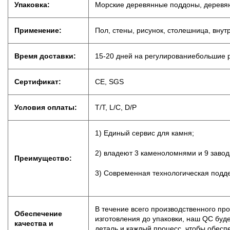
Упаковка:
Морские деревянные поддоны, деревя
Применение:
Пол, стены, рисунок, столешница, вну
Время доставки:
15-20 дней на регулирование
большие 
Сертификат:
CE, SGS
Условия оплаты:
T/T, L/C, D
/
P
1) Единый сервис для камня;
2) владеют 3 каменоломнями и 9 завод
Преимущество:
3) Современная технологическая подд
В течение всего производственного пр
Обеспечение
изготовления до упаковки, наш QC буд
качества и
деталь и каждый процесс, чтобы обеспе