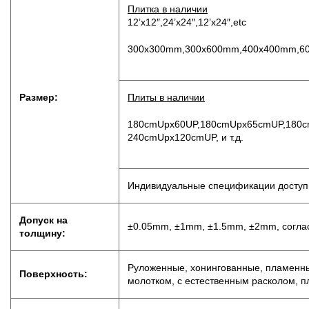
Плитка в наличии
12’x12″,24’x24″,12’x24″,etc
300x300mm,300x600mm,400x400mm,60
Размер:
Плиты в наличии
180cmUpx60UP,180cmUpx65cmUP,180c
240cmUpx120cmUP, и т.д.
Индивидуальные спецификации досту
Допуск на
±0.05mm, ±1mm, ±1.5mm, ±2mm, соглас
толщину:
P
уложенные, хонингованные, пламенны
Поверхность:
молотком, с естественным расколом, п